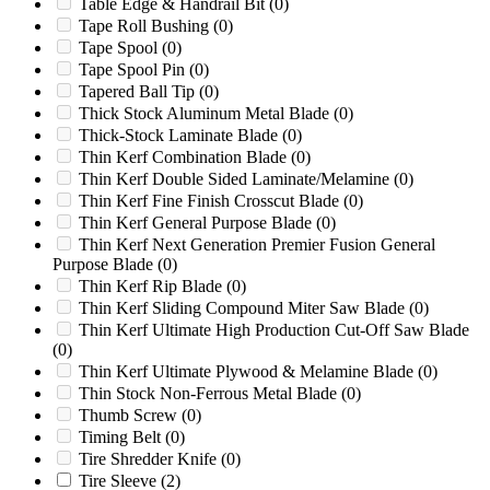
Table Edge & Handrail Bit
(0)
SP2000
(0)
Tape Roll Bushing
(0)
SP3500D
(0)
Tape Spool
(0)
SP4012
(0)
Tape Spool Pin
(0)
SP4012 TRX
(0)
Tapered Ball Tip
(0)
SP5014
(0)
Thick Stock Aluminum Metal Blade
(0)
SP5014 TRX
(0)
Thick-Stock Laminate Blade
(0)
SP6016
(0)
Thin Kerf Combination Blade
(0)
SP7015
(0)
Thin Kerf Double Sided Laminate/Melamine
(0)
SP7015 TRX
(0)
Thin Kerf Fine Finish Crosscut Blade
(0)
SP7015TRX
(0)
Thin Kerf General Purpose Blade
(0)
SP7500
(0)
Thin Kerf Next Generation Premier Fusion General
SP8018
(0)
Purpose Blade
(0)
SP8018 TRX
(0)
Thin Kerf Rip Blade
(0)
SP8018TRX
(0)
Thin Kerf Sliding Compound Miter Saw Blade
(0)
Starlinger
(0)
Thin Kerf Ultimate High Production Cut-Off Saw Blade
Sweed SG1840AE
(0)
(0)
Timberwolf
(0)
Thin Kerf Ultimate Plywood & Melamine Blade
(0)
Tria 150/80
(0)
Thin Stock Non-Ferrous Metal Blade
(0)
Tria 46-25
(0)
Thumb Screw
(0)
Triple S 48
(0)
Timing Belt
(0)
TSG50
(0)
Tire Shredder Knife
(0)
VAZ1300MFF
(0)
Tire Sleeve
(2)
Vecoplan
(0)