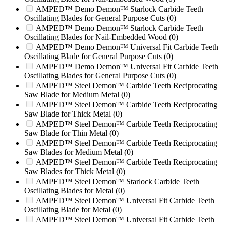
2512HD
(0)
AMPED™ Demo Demon™ Starlock Carbide Teeth
254
(0)
Oscillating Blades for General Purpose Cuts
(0)
2548
(0)
AMPED™ Demo Demon™ Starlock Carbide Teeth
Oscillating Blades for Nail-Embedded Wood
(0)
254XP
(0)
AMPED™ Demo Demon™ Universal Fit Carbide Teeth
2550
(0)
Oscillating Blade for General Purpose Cuts
(0)
2600
(0)
AMPED™ Demo Demon™ Universal Fit Carbide Teeth
2650
(0)
Oscillating Blades for General Purpose Cuts
(0)
2650T
(0)
AMPED™ Steel Demon™ Carbide Teeth Reciprocating
2700
(0)
Saw Blade for Medium Metal
(0)
280
(0)
AMPED™ Steel Demon™ Carbide Teeth Reciprocating
280XP
(0)
Saw Blade for Thick Metal
(0)
2890
(0)
AMPED™ Steel Demon™ Carbide Teeth Reciprocating
2890SP
(0)
Saw Blade for Thin Metal
(0)
290
(0)
AMPED™ Steel Demon™ Carbide Teeth Reciprocating
2900T
(0)
Saw Blades for Medium Metal
(0)
2900T 2650T
(0)
AMPED™ Steel Demon™ Carbide Teeth Reciprocating
30/36
(0)
Saw Blades for Thick Metal
(0)
300/45
(0)
AMPED™ Steel Demon™ Starlock Carbide Teeth
3100
(0)
Oscillating Blades for Metal
(0)
3400T
(0)
AMPED™ Steel Demon™ Universal Fit Carbide Teeth
37
(0)
Oscillating Blade for Metal
(0)
37B
(0)
AMPED™ Steel Demon™ Universal Fit Carbide Teeth