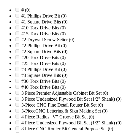
1890XP
(0)
18XP
(0)
#
(0)
1922
(0)
#1 Phillips Drive Bit
(0)
19XP
(0)
#1 Square Drive Bits
(0)
19XPC
(0)
#10 Torx Drive Bits
(0)
1P24
(0)
#15 Torx Drive Bits
(0)
2
(0)
#2 Drywall Screw Setter
(0)
20 Typhoon
(0)
#2 Phillips Drive Bit
(0)
20/20
(0)
#2 Square Drive Bits
(0)
20/30
(0)
#20 Torx Drive Bits
(0)
20/36
(0)
#25 Torx Drive Bits
(0)
200
(0)
#3 Phillips Drive Bit
(0)
200-6H
(0)
#3 Square Drive Bits
(0)
2000XL
(0)
#30 Torx Drive Bits
(0)
200U
(0)
#40 Torx Drive Bits
(0)
200XP
(0)
3 Piece Premier Adjustable Cabinet Bit Set
(0)
2012
(0)
3 Piece Undersized Plywood Bit Set (1/2" Shank)
(0)
2018
(0)
3-Piece CNC Fine Detail Router Bit Set
(0)
2018D
(0)
3-PieceCNC Lettering & Sign Making Set
(0)
2026
(0)
4 Piece Radius "V" Groove Bit Set
(0)
2048
(0)
4 Piece Undersized Plywood Bit Set (1/2" Shank)
(0)
2050
(0)
8 Piece CNC Router Bit General Purpose Set
(0)