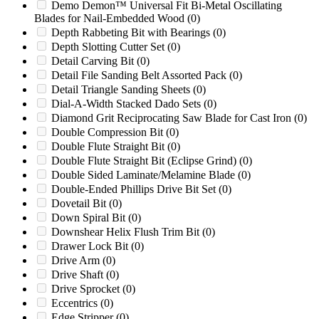
Cumberland 2050 HIGH SHEAR
(0)
Demo Demon™ Universal Fit Bi-Metal Oscillating
Blades for Nail-Embedded Wood
(0)
Cumberland 24
(0)
Depth Rabbeting Bit with Bearings
(0)
Cumberland 24B
(0)
Depth Slotting Cutter Set
(0)
Cumberland 37B
(0)
Detail Carving Bit
(0)
Cumberland 37B HIGH SHEAR
(0)
Detail File Sanding Belt Assorted Pack
(0)
Cumberland 50 HIGH SHEAR
(0)
Detail Triangle Sanding Sheets
(0)
Cumberland 50000
(0)
Dial-A-Width Stacked Dado Sets
(0)
Cumberland 50B
(0)
Diamond Grit Reciprocating Saw Blade for Cast Iron
(0)
Cumberland 50B HIGH SHEAR
(0)
Double Compression Bit
(0)
Cumberland 80
(0)
Double Flute Straight Bit
(0)
Cumberland 85
(0)
Double Flute Straight Bit (Eclipse Grind)
(0)
Cumberland X1000
(0)
Double Sided Laminate/Melamine Blade
(0)
Cumberland X1400
(0)
Double-Ended Phillips Drive Bit Set
(0)
Cyclone
(0)
Dovetail Bit
(0)
DC1217
(0)
Down Spiral Bit
(0)
DC1317
(0)
Downshear Helix Flush Trim Bit
(0)
DIN894
(0)
Drawer Lock Bit
(0)
DRM12
(0)
Drive Arm
(0)
Early Models
(0)
Drive Shaft
(0)
Erema
(0)
Drive Sprocket
(0)
Foremost
(0)
Eccentrics
(0)
Foremost 5C-1
(0)
Edge Stripper
(0)
Foremost 6B
(0)