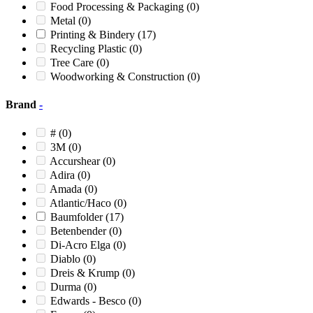
12XP
(0)
Food Processing & Packaging
(0)
13
(0)
Metal
(0)
1390
(0)
Printing & Bindery
(17)
1390XP
(0)
Recycling Plastic
(0)
14
(0)
Tree Care
(0)
14 BLIZZARD
(0)
Woodworking & Construction
(0)
14 X 28
(0)
14 X 56
(0)
Brand
-
1400
(0)
1400 Mighty
(0)
#
(0)
1400 Mighty Bandit
(0)
3M
(0)
1415
(0)
Accurshear
(0)
1419
(0)
Adira
(0)
1424
(0)
Amada
(0)
1424M
(0)
Atlantic/Haco
(0)
1424M1
(0)
Baumfolder
(17)
1436
(0)
Betenbender
(0)
1490
(0)
Di-Acro Elga
(0)
1490XP
(0)
Diablo
(0)
15
(0)
Dreis & Krump
(0)
15 Tornado
(0)
Durma
(0)
150
(0)
Edwards - Besco
(0)
150/80
(0)