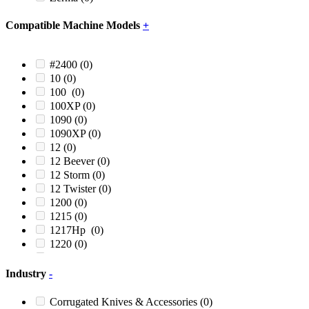
Compatible Machine Models
+
#2400
(0)
10
(0)
100
(0)
100XP
(0)
1090
(0)
1090XP
(0)
12
(0)
12 Beever
(0)
12 Storm
(0)
12 Twister
(0)
1200
(0)
1215
(0)
1217Hp
(0)
1220
(0)
1224
(0)
1250
(0)
Industry
-
1290H
(0)
12R
(0)
Corrugated Knives & Accessories
(0)