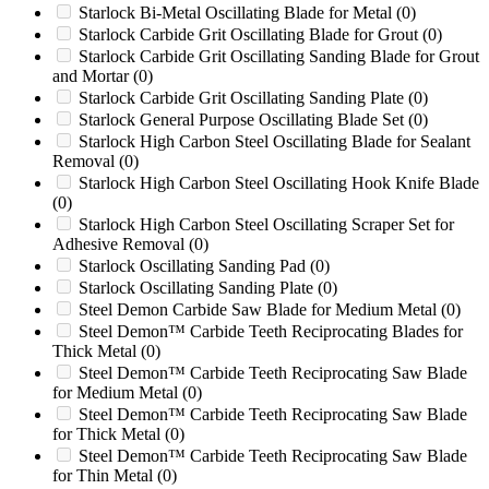
RG74DXH
(0)
Starlock Bi-Metal Oscillating Blade for Metal
(0)
RG80
(0)
Starlock Carbide Grit Oscillating Blade for Grout
(0)
Rotogran WO1442
(0)
Starlock Carbide Grit Oscillating Sanding Blade for Grout
Rotogran WO1456
(0)
and Mortar
(0)
RSL36
(0)
Starlock Carbide Grit Oscillating Sanding Plate
(0)
RSM 36
(0)
Starlock General Purpose Oscillating Blade Set
(0)
RSM 52
(0)
Starlock High Carbon Steel Oscillating Blade for Sealant
S 48
(0)
Removal
(0)
S-800
(0)
Starlock High Carbon Steel Oscillating Hook Knife Blade
S18
(0)
(0)
S304
(0)
Starlock High Carbon Steel Oscillating Scraper Set for
S30A
(0)
Adhesive Removal
(0)
SC-1
(0)
Starlock Oscillating Sanding Pad
(0)
SC25
(0)
Starlock Oscillating Sanding Plate
(0)
SC25-H
(0)
Steel Demon Carbide Saw Blade for Medium Metal
(0)
SC252
(0)
Steel Demon™ Carbide Teeth Reciprocating Blades for
Thick Metal
(0)
SC252 / SC30TX / SC40TX / SC60TX / SC70TX /
SC292 / SC362 / SC552 / SC852
(0)
Steel Demon™ Carbide Teeth Reciprocating Saw Blade
for Medium Metal
(0)
SC292
(0)
Steel Demon™ Carbide Teeth Reciprocating Saw Blade
SC30
(0)
for Thick Metal
(0)
SC30-H
(0)
Steel Demon™ Carbide Teeth Reciprocating Saw Blade
SC30TX
(0)
for Thin Metal
(0)
SC362
(0)