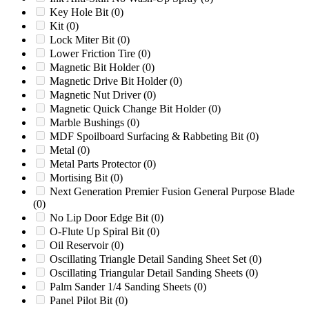
HD-5B
(0)
Key Hole Bit
(0)
HD-5C
(0)
Kit
(0)
HD-6
(0)
Lock Miter Bit
(0)
HD-6C
(0)
Lower Friction Tire
(0)
HD-7
(0)
Magnetic Bit Holder
(0)
HD-8
(0)
Magnetic Drive Bit Holder
(0)
HD1626
(0)
Magnetic Nut Driver
(0)
HD2028
(0)
Magnetic Quick Change Bit Holder
(0)
HD2056
(0)
Marble Bushings
(0)
Herbold 45/100
(0)
MDF Spoilboard Surfacing & Rabbeting Bit
(0)
Herbold 60/100
(0)
Metal
(0)
Herbold LM600/1000
(0)
Metal Parts Protector
(0)
Herbold SML 60/100
(0)
Mortising Bit
(0)
Herbold SML 60/145
(0)
Next Generation Premier Fusion General Purpose Blade
Herbold SML 80/160
(0)
(0)
Herbold SMS 450/1000
(0)
No Lip Door Edge Bit
(0)
HURRICANE 30/36
(0)
O-Flute Up Spiral Bit
(0)
HURRICANE RS
(0)
Oil Reservoir
(0)
HURRICANE TRX
(0)
Oscillating Triangle Detail Sanding Sheet Set
(0)
Hyroller 1200
(0)
Oscillating Triangular Detail Sanding Sheets
(0)
III
(0)
Palm Sander 1/4 Sanding Sheets
(0)
Later Models
(0)
Panel Pilot Bit
(0)
LC28
(0)