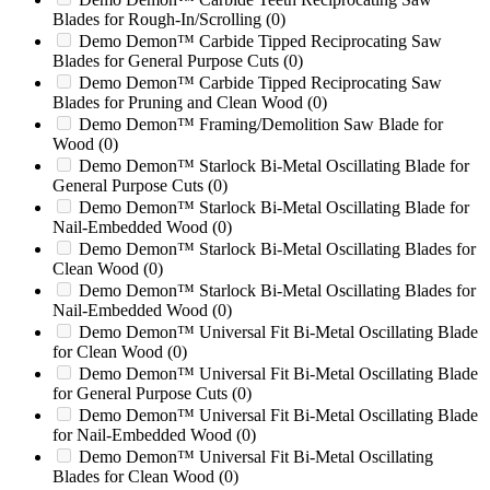
C
(0)
Blades for Rough-In/Scrolling
(0)
C1756SR
(0)
Demo Demon™ Carbide Tipped Reciprocating Saw
CDF1217
(0)
Blades for General Purpose Cuts
(0)
CDH 2442
(0)
Demo Demon™ Carbide Tipped Reciprocating Saw
Blades for Pruning and Clean Wood
(0)
CDM2442
(0)
Demo Demon™ Framing/Demolition Saw Blade for
CG2026SX
(0)
Wood
(0)
CK1418
(0)
Demo Demon™ Starlock Bi-Metal Oscillating Blade for
Columbus Mckinnon
(0)
General Purpose Cuts
(0)
Compound Mark II 8-Page
(0)
Demo Demon™ Starlock Bi-Metal Oscillating Blade for
Conair HD2028
(0)
Nail-Embedded Wood
(0)
Conair HD2056
(0)
Demo Demon™ Starlock Bi-Metal Oscillating Blades for
Conair LC28
(0)
Clean Wood
(0)
Conair LC56
(0)
Demo Demon™ Starlock Bi-Metal Oscillating Blades for
Conair MC28
(0)
Nail-Embedded Wood
(0)
Conair MC56
(0)
Demo Demon™ Universal Fit Bi-Metal Oscillating Blade
Continuous Feeder Drive
(0)
for Clean Wood
(0)
Cresswood
(0)
Demo Demon™ Universal Fit Bi-Metal Oscillating Blade
CS1756SR
(0)
for General Purpose Cuts
(0)
Cumberland 1524
(0)
Demo Demon™ Universal Fit Bi-Metal Oscillating Blade
Cumberland 1616
(0)
for Nail-Embedded Wood
(0)
Cumberland 1837
(0)
Demo Demon™ Universal Fit Bi-Metal Oscillating
Cumberland 2050
(0)
Blades for Clean Wood
(0)