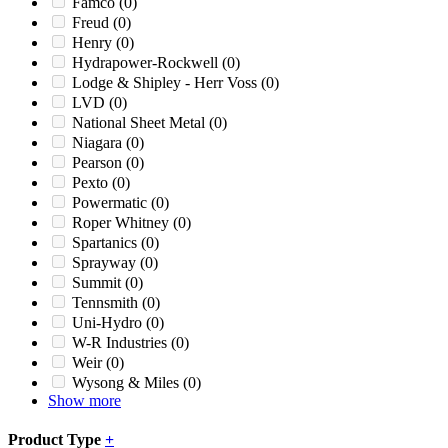
Famco
(0)
1500X
(0)
Freud
(0)
1500XL
(0)
Henry
(0)
150XP
(0)
Hydrapower-Rockwell
(0)
1524
(0)
Lodge & Shipley - Herr Voss
(0)
1590
(0)
LVD
(0)
1590XP
(0)
National Sheet Metal
(0)
15XP
(0)
Niagara
(0)
1616
(0)
Pearson
(0)
1621
(0)
Pexto
(0)
1621X
(0)
Powermatic
(0)
1624
(0)
Roper Whitney
(0)
1626
(0)
Spartanics
(0)
1636
(0)
Sprayway
(0)
17
(0)
Summit
(0)
1760
(0)
Tennsmith
(0)
18
(0)
Uni-Hydro
(0)
18 Hurricane
(0)
W-R Industries
(0)
1800XL
(0)
Weir
(0)
1821
(0)
Wysong & Miles
(0)
1837
(0)
Show more
1850
(0)
1890
(0)
Product Type
+