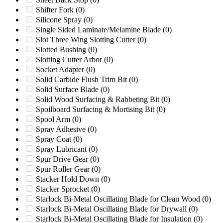
Rapid
(0)
Shifter Fork
(0)
Rapid 2442
(0)
Silicone Spray
(0)
Rapid 300/45
(0)
Single Sided Laminate/Melamine Blade
(0)
Rapid 37
(0)
Slot Three Wing Slotting Cutter
(0)
Rapid 400/45
(0)
Slotted Bushing
(0)
Rapid CDH 2442
(0)
Slotting Cutter Arbor
(0)
Rapid CDM2442
(0)
Socket Adapter
(0)
Rapid CK1418
(0)
Solid Carbide Flush Trim Bit
(0)
Rapid GK1000
(0)
Solid Surface Blade
(0)
Rapid GK2442RS
(0)
Solid Wood Surfacing & Rabbeting Bit
(0)
Rapid GR1000
(0)
Spoilboard Surfacing & Mortising Bit
(0)
RC12
(0)
Spool Arm
(0)
RC1220
(0)
Spray Adhesive
(0)
RC16.5
(0)
Spray Coat
(0)
RC20 (GEN 2)
(0)
Spray Lubricant
(0)
Republic
(0)
Spur Drive Gear
(0)
Retech
(0)
Spur Roller Gear
(0)
RG13
(0)
Stacker Hold Down
(0)
RG165T-R
(0)
Stacker Sprocket
(0)
RG25HD
(0)
Starlock Bi-Metal Oscillating Blade for Clean Wood
(0)
RG37
(0)
Starlock Bi-Metal Oscillating Blade for Drywall
(0)
RG55
(0)
Starlock Bi-Metal Oscillating Blade for Insulation
(0)