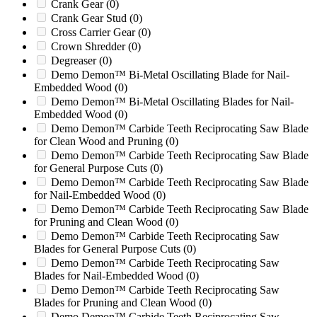
BANDIT (GEN 1 & 2) 100
(0)
Crank Gear
(0)
Bandit 100
(0)
Crank Gear Stud
(0)
Barclay
(0)
Cross Carrier Gear
(0)
BC1000
(0)
Crown Shredder
(0)
BC1000XL
(0)
Degreaser
(0)
BC100XL
(0)
Demo Demon™ Bi-Metal Oscillating Blade for Nail-
BC1200
(0)
Embedded Wood
(0)
BC1200XL
(0)
Demo Demon™ Bi-Metal Oscillating Blades for Nail-
Embedded Wood
(0)
BC1400
(0)
Demo Demon™ Carbide Teeth Reciprocating Saw Blade
BC1400TX
(0)
for Clean Wood and Pruning
(0)
BC1400XL
(0)
Demo Demon™ Carbide Teeth Reciprocating Saw Blade
BC1500
(0)
for General Purpose Cuts
(0)
BC1800
(0)
Demo Demon™ Carbide Teeth Reciprocating Saw Blade
BC1800A
(0)
for Nail-Embedded Wood
(0)
BC1800XL
(0)
Demo Demon™ Carbide Teeth Reciprocating Saw Blade
BC2000
(0)
for Pruning and Clean Wood
(0)
BC2000XL
(0)
Demo Demon™ Carbide Teeth Reciprocating Saw
BEEVER M15R
(0)
Blades for General Purpose Cuts
(0)
BEEVER M15RX
(0)
Demo Demon™ Carbide Teeth Reciprocating Saw
Beringer
(0)
Blades for Nail-Embedded Wood
(0)
Blizzard
(0)
Demo Demon™ Carbide Teeth Reciprocating Saw
BT36
(0)
Blades for Pruning and Clean Wood
(0)
BT52
(0)
Demo Demon™ Carbide Teeth Reciprocating Saw