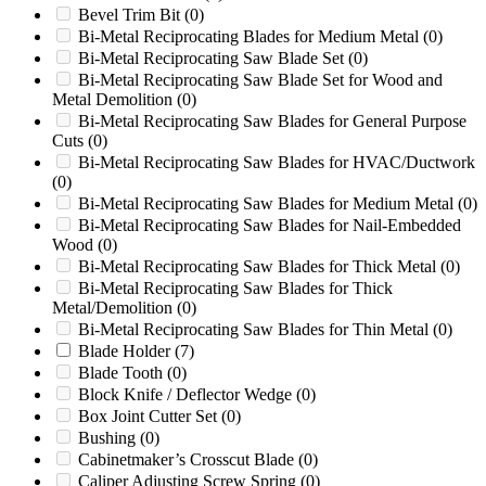
Bevel Trim Bit
(0)
518
(0)
Bi-Metal Reciprocating Blades for Medium Metal
(0)
520
(0)
Bi-Metal Reciprocating Saw Blade Set
(0)
5C-1
(0)
Bi-Metal Reciprocating Saw Blade Set for Wood and
5KN
(0)
Metal Demolition
(0)
6
(0)
Bi-Metal Reciprocating Saw Blades for General Purpose
60/100
(0)
Cuts
(0)
60/145
(0)
Bi-Metal Reciprocating Saw Blades for HVAC/Ductwork
60/36
(0)
(0)
600
(0)
Bi-Metal Reciprocating Saw Blades for Medium Metal
(0)
600/800
(0)
Bi-Metal Reciprocating Saw Blades for Nail-Embedded
65
(0)
Wood
(0)
65XP
(0)
Bi-Metal Reciprocating Saw Blades for Thick Metal
(0)
660
(0)
Bi-Metal Reciprocating Saw Blades for Thick
6B
(0)
Metal/Demolition
(0)
7
(0)
Bi-Metal Reciprocating Saw Blades for Thin Metal
(0)
700
(0)
Blade Holder
(7)
700 Series
(0)
Blade Tooth
(0)
8
(0)
Block Knife / Deflector Wedge
(0)
80
(0)
Box Joint Cutter Set
(0)
80/160
(0)
Bushing
(0)
810
(0)
Cabinetmaker’s Crosscut Blade
(0)
810M
(0)
Caliper Adjusting Screw Spring
(0)