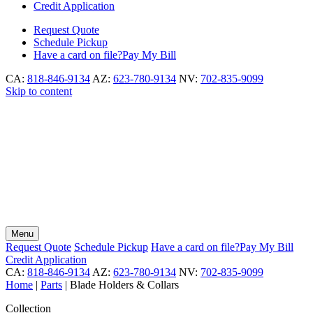
Credit Application
Request
Quote
Schedule
Pickup
Have a card on file?
Pay My Bill
CA:
818-846-9134
AZ:
623-780-9134
NV:
702-835-9099
Skip to content
Menu
Request
Quote
Schedule
Pickup
Have a card on file?
Pay My Bill
Credit Application
CA:
818-846-9134
AZ:
623-780-9134
NV:
702-835-9099
Home
|
Parts
|
Blade Holders & Collars
Collection