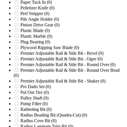
Paper Tuck In
(0)
LC56
(0)
Pelletizer Knife
(0)
LD-7
(0)
Perf Stripper
(0)
Liberty
(0)
Pile Angle Holder
(0)
LM600/1000
(0)
Pinion Drive Gear
(0)
M12
(0)
Plastic Blade
(0)
M12R
(0)
Plastic Marble
(0)
M12R Beever
(0)
Plug Bearing
(0)
M12RX
(0)
Plywood Ripping Saw Blade
(0)
M14R
(0)
Premier Adjustable Rail & Stile Bit - Bevel
(0)
M15R
(0)
Premier Adjustable Rail & Stile Bit - Ogee
(0)
M15RX
(0)
Premier Adjustable Rail & Stile Bit - Round Over
(0)
M18R
(0)
Premier Adjustable Rail & Stile Bit - Round Over Bead
M18RX
(0)
(0)
M20R
(0)
Premier Adjustable Rail & Stile Bit - Shaker
(0)
M6R
(0)
Pro Dado Set
(0)
Marathon
(0)
Pul Out Tire
(0)
Mark I
(0)
Pulley Shaft
(0)
Mark II
(0)
Pump Filter
(0)
Mark II & III Series
(0)
Rabbeting Bit
(0)
Mark II 8-Page Drive
(0)
Radius Beading Bit (Quadra-Cut)
(0)
Mark II Gear Train
(0)
Radius Cove Bit
(0)
Mark II IMP. 200
(0)
Radius Laminate Trim Bit
(0)