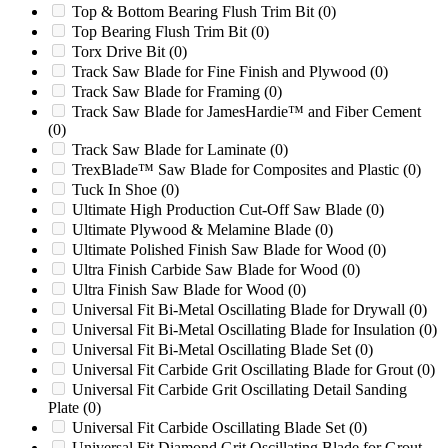
Top & Bottom Bearing Flush Trim Bit
(0)
Vecoplan VAZ1300MFF
(0)
Top Bearing Flush Trim Bit
(0)
WC17
(0)
Torx Drive Bit
(0)
WC19
(0)
Track Saw Blade for Fine Finish and Plywood
(0)
Weima WL / WLK
(0)
Track Saw Blade for Framing
(0)
WG24
(0)
Track Saw Blade for JamesHardie™ and Fiber Cement
WG28
(0)
(0)
WL / WLK
(0)
Track Saw Blade for Laminate
(0)
WO1442
(0)
TrexBlade™ Saw Blade for Composites and Plastic
(0)
WO1456
(0)
Tuck In Shoe
(0)
Woodchuck Model Hyroller 1200
(0)
Ultimate High Production Cut-Off Saw Blade
(0)
Wortex HD2028
(0)
Ultimate Plywood & Melamine Blade
(0)
Wortex HD2056
(0)
Ultimate Polished Finish Saw Blade for Wood
(0)
Wortex LC28
(0)
Ultra Finish Carbide Saw Blade for Wood
(0)
Wortex LC56
(0)
Ultra Finish Saw Blade for Wood
(0)
Wortex MC28
(0)
Universal Fit Bi-Metal Oscillating Blade for Drywall
(0)
Wortex MC56
(0)
Universal Fit Bi-Metal Oscillating Blade for Insulation
(0)
X1000
(0)
Universal Fit Bi-Metal Oscillating Blade Set
(0)
X1400
(0)
Universal Fit Carbide Grit Oscillating Blade for Grout
(0)
Zerma 600/800
(0)
Universal Fit Carbide Grit Oscillating Detail Sanding
Zerma GSH800
(0)
Plate
(0)
Show more
Universal Fit Carbide Oscillating Blade Set
(0)
Universal Fit Diamond Grit Oscillating Blade for Grout