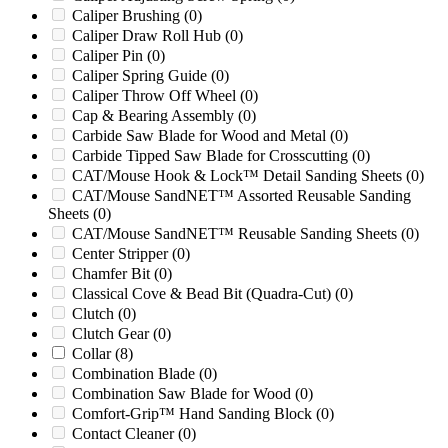
810PTO
(0)
Caliper Brushing
(0)
813
(0)
Caliper Draw Roll Hub
(0)
813XP
(0)
Caliper Pin
(0)
818
(0)
Caliper Spring Guide
(0)
818XL
(0)
Caliper Throw Off Wheel
(0)
824
(0)
Cap & Bearing Assembly
(0)
84 Series 624
(0)
Carbide Saw Blade for Wood and Metal
(0)
85
(0)
Carbide Tipped Saw Blade for Crosscutting
(0)
990
(0)
CAT/Mouse Hook & Lock™ Detail Sanding Sheets
(0)
990XP
(0)
CAT/Mouse SandNET™ Assorted Reusable Sanding
Altec 1200
(0)
Sheets
(0)
Altec 1217HP
(0)
CAT/Mouse SandNET™ Reusable Sanding Sheets
(0)
Altec Timberwolf
(0)
Center Stripper
(0)
Asplundh Timberwolf
(0)
Chamfer Bit
(0)
AX19
(0)
Classical Cove & Bead Bit (Quadra-Cut)
(0)
Ball & Jewell 1626
(0)
Clutch
(0)
Ball & Jewell 2026
(0)
Clutch Gear
(0)
Ball & Jewell 5KN
(0)
Collar
(8)
Ball & Jewell CG2026SX
(0)
Combination Blade
(0)
Ball & Jewell HD1626
(0)
Combination Saw Blade for Wood
(0)
Ball & Jewell MD1260
(0)
Comfort-Grip™ Hand Sanding Block
(0)
Ball & Jewell MD1626
(0)
Contact Cleaner
(0)