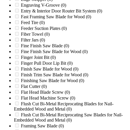
Engraving V-Groove
(0)
Foremost HD-3
(0)
Entry & Interior Door Router Bit System
(0)
Foremost HD-5B
(0)
Fast Framing Saw Blade for Wood
(0)
Foremost HD-5C
(0)
Feed Tire
(0)
Foremost HD-6
(0)
Feeder Suction Plates
(0)
Foremost HD-6C
(0)
Fiber Towel
(0)
Foremost HD-7
(0)
Filter Jars
(0)
Foremost HD-8
(0)
Fine Finish Saw Blade
(0)
Foremost LD-7
(0)
Fine Finish Saw Blade for Wood
(0)
Foremost S304
(0)
Finger Joint Bit
(0)
Foremost S30A
(0)
Finger Pull Door Lip Bit
(0)
Foremost SC-1
(0)
Finish Saw Blade for Wood
(0)
Foremost SMS14
(0)
Finish Trim Saw Blade for Wood
(0)
FS19
(0)
Finishing Saw Blade for Wood
(0)
G1224P
(0)
Flat Cutter
(0)
G1424MB
(0)
Flat Head Blade Screw
(0)
G1436MB
(0)
Flat Head Machine Screw
(0)
G1448M1
(0)
Flush Cut Bi-Metal Reciprocating Blades for Nail-
G1454MB
(0)
Embedded Wood and Metal
(0)
G1628
(0)
Flush Cut Bi-Metal Reciprocating Saw Blades for Nail-
G2024MB
(0)
Embedded Wood and Metal
(0)
G2036
(0)
Framing Saw Blade
(0)
G2036MB
(0)