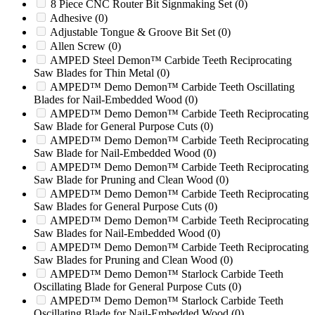
2050 HIGH SHEAR
(0)
8 Piece CNC Router Bit Signmaking Set
(0)
2060
(0)
Adhesive
(0)
2060D
(0)
Adjustable Tongue & Groove Bit Set
(0)
2070
(0)
Allen Screw
(0)
2070XL Twister
(0)
AMPED Steel Demon™ Carbide Teeth Reciprocating
2090
(0)
Saw Blades for Thin Metal
(0)
2090XP
(0)
AMPED™ Demo Demon™ Carbide Teeth Oscillating
Blades for Nail-Embedded Wood
(0)
20R
(0)
AMPED™ Demo Demon™ Carbide Teeth Reciprocating
2100
(0)
Saw Blade for General Purpose Cuts
(0)
2131
(0)
AMPED™ Demo Demon™ Carbide Teeth Reciprocating
2200
(0)
Saw Blade for Nail-Embedded Wood
(0)
2211
(0)
AMPED™ Demo Demon™ Carbide Teeth Reciprocating
2250R
(0)
Saw Blade for Pruning and Clean Wood
(0)
24
(0)
AMPED™ Demo Demon™ Carbide Teeth Reciprocating
2400
(0)
Saw Blades for General Purpose Cuts
(0)
2400XL HURRICANE
(0)
AMPED™ Demo Demon™ Carbide Teeth Reciprocating
2400XL TORNADO
(0)
Saw Blades for Nail-Embedded Wood
(0)
2442
(0)
AMPED™ Demo Demon™ Carbide Teeth Reciprocating
24B
(0)
Saw Blades for Pruning and Clean Wood
(0)
250
(0)
AMPED™ Demo Demon™ Starlock Carbide Teeth
2500T
(0)
Oscillating Blade for General Purpose Cuts
(0)
250XP
(0)
AMPED™ Demo Demon™ Starlock Carbide Teeth
2512
(0)
Oscillating Blade for Nail-Embedded Wood
(0)