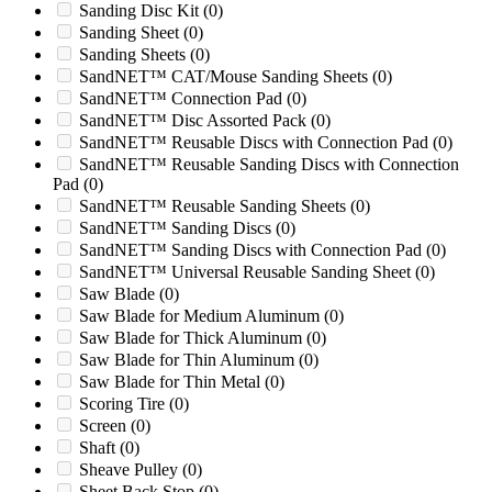
Sanding Disc Kit
(0)
MX530R
(0)
Sanding Sheet
(0)
MX548
(0)
Sanding Sheets
(0)
MX548R
(0)
SandNET™ CAT/Mouse Sanding Sheets
(0)
Nelmor 1220
(0)
SandNET™ Connection Pad
(0)
Nelmor 1424M
(0)
SandNET™ Disc Assorted Pack
(0)
Nelmor 1424M1
(0)
SandNET™ Reusable Discs with Connection Pad
(0)
Nelmor 1436
(0)
SandNET™ Reusable Sanding Discs with Connection
Nelmor G1224P
(0)
Pad
(0)
Nelmor G1424MB
(0)
SandNET™ Reusable Sanding Sheets
(0)
Nelmor G1436MB
(0)
SandNET™ Sanding Discs
(0)
Nelmor G1448M1
(0)
SandNET™ Sanding Discs with Connection Pad
(0)
Nelmor G1454MB
(0)
SandNET™ Universal Reusable Sanding Sheet
(0)
Nelmor G1628
(0)
Saw Blade
(0)
Nelmor G2024MB
(0)
Saw Blade for Medium Aluminum
(0)
Nelmor G2036
(0)
Saw Blade for Thick Aluminum
(0)
Nelmor G2036MB
(0)
Saw Blade for Thin Aluminum
(0)
Nelmor G2054MB
(0)
Saw Blade for Thin Metal
(0)
Nelmor G2436M1
(0)
Scoring Tire
(0)
Nelmor G2436MB
(0)
Screen
(0)
Nelmor G3036M1
(0)
Shaft
(0)
Nelmor G3036M2
(0)
Sheave Pulley
(0)
Pulian S-800
(0)
Sheet Back Stop
(0)