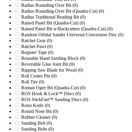
MC28
(0)
Radius Rounding Over Bit
(0)
MC56
(0)
Radius Rounding Over Bit (Quadra-Cut)
(0)
MD1260
(0)
Radius Traditional Beading Bit
(0)
MD1626
(0)
Raised Panel Bit (Quadra-Cut)
(0)
MF760
(0)
Raised Panel Bit w/Backcutters (Quadra-Cut)
(0)
MF860
(0)
Random Orbital Sander Universal Conversion Disc
(0)
MKI
(0)
Ratchet Gear
(0)
Mod I
(0)
Ratchet Pawl
(0)
Model 10
(0)
Register Tape
(0)
Model 16 Super Beever
(0)
Reusable Hand Sanding Block
(0)
Model 65
(0)
Reversible Glue Joint Bit
(0)
Morbark Model 16 Super Reever
(0)
Ripping Saw Blade for Wood
(0)
Most Gear Driven Stackers
(0)
Roll Center Pin
(0)
MPG 1636
(0)
Roll Tire
(0)
MPG 1760
(0)
Roman Ogee Bit (Quadra-Cut)
(0)
MPG C1756SR
(0)
ROS Hook & Lock™ Discs
(0)
MPG CS1756SR
(0)
ROS StickFast™ Sanding Discs
(0)
MS548
(0)
Rotor Knife
(0)
MS560
(0)
Round Nose Bit
(0)
MS572
(0)
Rubber Cleaner
(0)
MS661
(0)
Sanding Belt
(0)
MS880
(0)
Sanding Belts
(0)
MX530
(0)