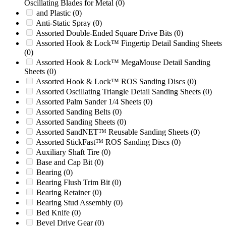
Oscillating Blades for Metal
(0)
37B HIGH SHEAR
(0)
and Plastic
(0)
3P24
(0)
Anti-Static Spray
(0)
3P40
(0)
Assorted Double-Ended Square Drive Bits
(0)
400
(0)
Assorted Hook & Lock™ Fingertip Detail Sanding Sheets
400 Series
(0)
(0)
400/45
(0)
Assorted Hook & Lock™ MegaMouse Detail Sanding
413
(0)
Sheets
(0)
413H
(0)
Assorted Hook & Lock™ ROS Sanding Discs
(0)
416B
(0)
Assorted Oscillating Triangle Detail Sanding Sheets
(0)
418
(0)
Assorted Palm Sander 1/4 Sheets
(0)
420
(0)
Assorted Sanding Belts
(0)
45/100
(0)
Assorted Sanding Sheets
(0)
46-25
(0)
Assorted SandNET™ Reusable Sanding Sheets
(0)
5
(0)
Assorted StickFast™ ROS Sanding Discs
(0)
50 HIGH SHEAR
(0)
Auxiliary Shaft Tire
(0)
50/36
(0)
Base and Cap Bit
(0)
50/48A
(0)
Bearing
(0)
500 Gear Train
(0)
Bearing Flush Trim Bit
(0)
500 Series
(0)
Bearing Retainer
(0)
50000
(0)
Bearing Stud Assembly
(0)
5014
(0)
Bed Knife
(0)
50B
(0)
Bevel Drive Gear
(0)
50B HIGH SHEAR
(0)