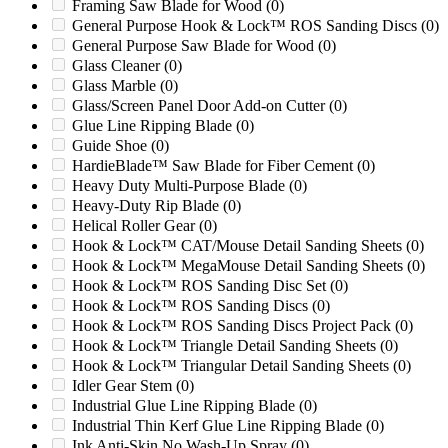
Framing Saw Blade for Wood
(0)
G2054MB
(0)
General Purpose Hook & Lock™ ROS Sanding Discs
(0)
G2436M1
(0)
General Purpose Saw Blade for Wood
(0)
G2436MB
(0)
Glass Cleaner
(0)
G3036M1
(0)
Glass Marble
(0)
G3036M2
(0)
Glass/Screen Panel Door Add-on Cutter
(0)
Gala
(0)
Glue Line Ripping Blade
(0)
GC800V
(0)
Guide Shoe
(0)
Genox GC800V
(0)
HardieBlade™ Saw Blade for Fiber Cement
(0)
Genox GXC1200G
(0)
Heavy Duty Multi-Purpose Blade
(0)
GK1000
(0)
Heavy-Duty Rip Blade
(0)
GK2442RS
(0)
Helical Roller Gear
(0)
Gloucester 14 X 28
(0)
Hook & Lock™ CAT/Mouse Detail Sanding Sheets
(0)
Gloucester 14 X 56
(0)
Hook & Lock™ MegaMouse Detail Sanding Sheets
(0)
GR1000
(0)
Hook & Lock™ ROS Sanding Disc Set
(0)
Granutech 1224
(0)
Hook & Lock™ ROS Sanding Discs
(0)
Granutech 1424
(0)
Hook & Lock™ ROS Sanding Discs Project Pack
(0)
Granutech 1624
(0)
Hook & Lock™ Triangle Detail Sanding Sheets
(0)
Granutech 2048
(0)
Hook & Lock™ Triangular Detail Sanding Sheets
(0)
Granutech 2548
(0)
Idler Gear Stem
(0)
GSH800
(0)
Industrial Glue Line Ripping Blade
(0)
GXC1200G
(0)
Industrial Thin Kerf Glue Line Ripping Blade
(0)
HD-3
(0)
Ink Anti-Skin No Wash-Up Spray
(0)