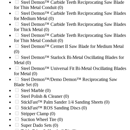
Steel Demon™ Carbide Teeth Reciprocating Saw Blade
SC40TX
(0)
for Thin Metal Conduit
(0)
SC50
(0)
Steel Demon™ Carbide Teeth Reciprocating Saw Blades
SC50-H
(0)
for Medium Metal
(0)
SC552
(0)
Steel Demon™ Carbide Teeth Reciprocating Saw Blades
SC60TX
(0)
for Thick Metal
(0)
SC70TX
(0)
Steel Demon™ Carbide Teeth Reciprocating Saw Blades
SC852
(0)
for Thin Metal Conduit
(0)
SG-30
(0)
Steel Demon™ Cermet II Saw Blade for Medium Metal
SG-40
(0)
(0)
SG-75
(0)
Steel Demon™ Starlock Bi-Metal Oscillating Blades for
SG100
(0)
Metal
(0)
SG1840AE
(0)
Steel Demon™ Universal Fit Bi-Metal Oscillating Blades
SG40BE
(0)
for Metal
(0)
SG40BES
(0)
Steel Demon™/Demo Demon™ Reciprocating Saw
Blade Set
(0)
SG60B
(0)
Steel Marble
(0)
SG60BE
(0)
Steel Polish & Cleaner
(0)
SG75
(0)
StickFast™ Palm Sander 1/4 Sanding Sheets
(0)
SH-26
(0)
StickFast™ ROS Sanding Discs
(0)
SHARK EXTREME
(0)
Stripper Clamp
(0)
SMS 450/1000
(0)
Suction Wheel Tire
(0)
SMS14
(0)
Super Dado Sets
(0)
SO6016
(0)